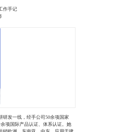
工作手记
师
耕研发一线，经手公司
50
余项国家
十余项国际产品认证、体系认证。她
远销欧洲、东南亚、中东，应用于建