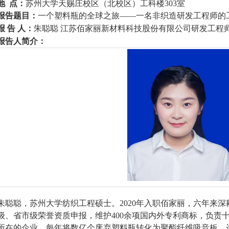
地
点：
苏州大学天赐庄校区（北校区）工科楼
303
室
报告题目：
一个塑料瓶的全球之旅
——
一
名
非织造研发工程师的
报 告 人：
朱聪聪
江苏佰家丽新材料科技股份有限公司研发工程
报告人简介：
朱聪聪，苏州大学纺织工程硕士。
2020
年入职佰家丽，六年来深
级、省市级荣誉资质申报，维护
400
余项国内外专利商标，负责
所在的企业，每年将数亿个废弃塑料瓶转化为聚酯纤维吸音板，