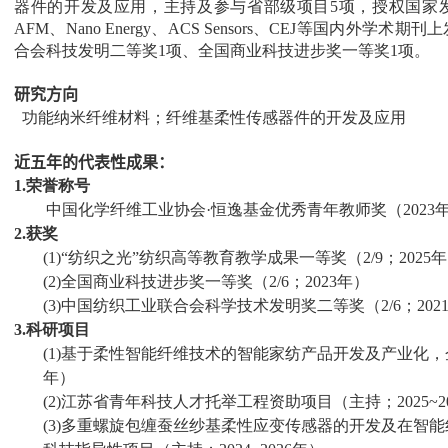
器件的开发及应用，主持及参与省部级项目
5
项，授权国家
AFM
、
Nano Energy
、
ACS Sensors
、
CEJ
等国内外学术期刊上
合会科技发明二等奖
1
项、
全国商业科技进步奖
一等奖
1
项。
研究方向
功能纳米纤维材料；纤维基柔性传感器件的开发及应用
近五年的代表性成果：
1.
荣誉称号
中国化学纤维工业协会·恒逸基金优秀青年教师奖（
2023
2.
获奖
(1)
“纺织之光”纺织高等教育教学成果一等奖（
2/9
；
2025
年
(2)
全国商业科技进步奖一等奖（
2/6
；
2023
年）
(3)
中国纺织工业联合会科学技术发明奖二等奖（
2/6
；
202
3.
科研项目
(1)
基于柔性智能纤维技术的智能家纺产品开发及产业化，
年）
(2)
江苏省青年科技人才托举工程资助项目（主持；
2025~2
(3)
多重螺旋包缠蚕丝纱基柔性应变传感器的开发及在智能