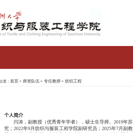
首页
师资队伍
专任教师
纺织工程
位置：
>
>
>
个人简介
闫涛
，
副
教授
（
优秀青年学者
）
，
硕士
生导师。
2019
年苏
究
；
2022
年
9
月纺织与服装工程学院
副研究员；
2025
年
7
月副教