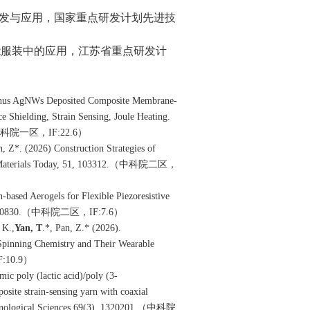
发与应用，国家重点研发计划先进技
能服装中的应用，江苏省重点研发计
anus AgNWs Deposited Composite Membrane-
e Shielding, Strain Sensing, Joule Heating.
科院一区，
IF:22.6
）
n,
Z*
. (2026) Construction Strategies of
aterials Today
, 51, 103312.
（中科院二区，
-based Aerogels for Flexible Piezoresistive
00830.
（中科院二区，
IF:7.6
）
 K.,
Yan, T
.
*
,
Pan, Z.* (2026).
Spinning Chemistry and Their Wearable
F:10.9
）
ic poly (lactic acid)/poly (3-
site strain-sensing yarn with coaxial
ological Sciences,
69(3), 1320201.
（中科院