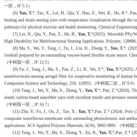
一区，
IF:5.1
）
(6)
Yan, T.
*
, Tao, X., Lei, H., Qiu, Y., Han, Z., Wei, K., He, B.
*
, Pan
heating and strain sensing yarn with temperature visualization through the c
pathways for physical exercise and health monitoring. Chemical Engineerin
(7) Lei, H., Qiu, Y., Pan, Z., He, B.,
Yan, T.
*
(2025). Weavable PPy/W
High Durability for Multifunctional Sensing Applications.
Polymer, 128886.
(8) Ma, S., Wu, Y., Tang, J., Fu, J., Liu, H., Zhang, Y.,
Yan, T.
*
. (202
football prepared by an outstanding viscose-based flexible strain sensor. C
（中科院一区，
IF:12.5
）
(9) Fu, J., Tang, J., Ma, S., Pan, Z., Li, R., Wu, Y.
*
,
Yan, T.
*
(2025). A
sensitive/strain-sensing aerogel fiber for cooperative monitoring of human
Composites Science and Technology, 259, 110955.
（中科院二区，
IF:9.9
）
(10) Tang, J., Wu, Y., Ma, S., Zhang, Y.,
Yan, T.
*
, Pan, Z.
*
(2024). Thr
elastic carbon-based nanofiber yarn with excellent tensile and pressure sen
（中科院一区，
IF:16.7
）
(11)
Zhu, Y., Fu, J., Ou, Z., Tao, X.,
Yan, T.
*
,
Pan, Z.
*
(2024). Poly (3
composite nanofibrous membrane with outstanding photochromic and antibac
applications. ACS Applied Polymer Materials, 6(16), 9883-9891.
（中科院
(12)
Tang, J., Wu, Y., Ma, S., Zhang, Y., Xu, R.,
Yan, T.
*
,
Pan, Z.
*
(20