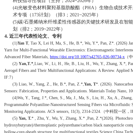
科技指导性项目（主持；
2024~2026
年）
(4)
光敏变色材料聚羟基脂肪酸酯（
PHA
）生物合成技术开
术专项（
173
计划）（排
3
；
2021~2025
年）
(5)
碳/石墨烯纳米纤维柔性传感器的关键技术研发及在智
划（排
2
；
2019~2022
年）
4.
近三年
代表性论文
、
专利
(1)
Yan T
, Tao X, Lei H, Ma, S., He, B.
*
, Wu, Y.
*
, Pan, Z
*
. (2026) J
Yarn for Multi-Functional Wearable Electronics: Electromagnetic Interferenc
Advanced Fiber Materials,
https://doi.org/10.1007/s42765-026-00734-x
（中
(2)
Y
an,
T
.
*
,
Liao, W., Li, H., He, B., Liu, H., Wu, Y., Zhang, X.
*
, Pa
Aerogel Fibers and Their Multifunctional Applications: A Review. Applied
M
IF:7
）
(3)
Liao, W., Yang, Z., He, B.*, Pan, Z.*,
Yan, T
*. (2026). Nanocarbon
Sensors: Fabrication, Properties and Applications. Materials Today Nano, 1
(
4
)
Wu, Y., Tang, J.*, Chen, S., Ma, J., Ma, S., Liu, H.,
Xu, A
.
, Zhang,
Programmable Polyaniline-Nanostructured Sensing Fibers via Microfluidic 
Monitoring Applications. ACS sensors, 11(3), 2314-2324.
（中科院一区，
I
(5)
Yan, T.
* , Zhu, Y., Wu, Y., Zhang, X.* ,
Pan, Z.*
(2026). Photochrom
hydroxybutyrate)/thermoplastic polyurethane/carbon black nanoparticle compo
hollow-core-sheath structure for multifunctional textiles.
Science China Techn