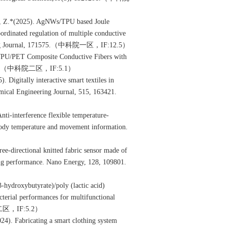
, Z.
*
(2025). AgNWs/TPU based Joule
oordinated regulation of multiple conductive
g Journal, 171575.
（中科院一区，
IF:12.5
）
PU/PET Composite Conductive Fibers with
（中科院二区，
IF:5.1
）
5). Digitally interactive smart textiles in
hemical Engineering Journal, 515, 163421.
nti-interference flexible temperature-
 body temperature and movement information.
ee-directional knitted fabric sensor made of
sing performance. Nano Energy, 128, 109801.
-hydroxybutyrate)/poly (lactic acid)
terial performances for multifunctional
二区，
IF:5.2
）
24). Fabricating a smart clothing system