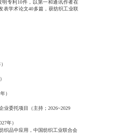
发明专利
10
件，
以第一和通讯作者
在
发表学术论文
40
多篇，获纺织工业联
年）
）
1
年）
企业委托项目（主持；
2026~2029
027
年）
纺织品中应用，中国纺织工业联合会