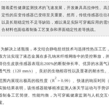
随着柔性健康监测技术的飞速发展，开发兼具高拉伸性、高
定性的应变传感器已变得至关重要。然而，传统传感器往往
以及长期稳定性不足等缺陷，难以满足实际可穿戴应用的需
合材料也面临着制备工艺复杂和界面稳定性差等挑战。
为解决上述瓶颈，本文结合静电纺丝技术与选择性热压工艺
该方法实现了液态金属在多孔纳米纤维网络中的受控释放，
得仿生皮肤传感器表现出
200%
的断裂伸长率、优异的水蒸气
透气性（
120 mm/s
）、良好的生物相容性以及显著的耐水性。
2
范围内展现出极高的线性度（
R
> 0.99
）、快速的响应时间
实验结果表明，该传感器能够精准监测人体关节运动与手势
器制备工艺简便、性能均衡，为可穿戴健康监测与人机交互
案。