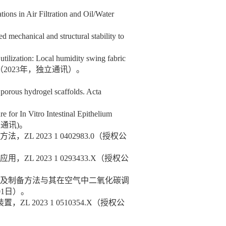
ions in Air Filtration and Oil/Water
ed mechanical and structural stability to
utilization: Local humidity swing fabric
（
2023
年，独立通讯）。
 porous hydrogel scaffolds. Acta
re for In Vitro Intestinal Epithelium
立通讯
)
。
方法，
ZL 2023 1 0402983.0
（授权公
应用，
ZL 2023 1 0293433.X
（授权公
及制备方法与其在空气中二氧化碳调
01
日）。
装置，
ZL 2023 1 0510354.X
（授权公