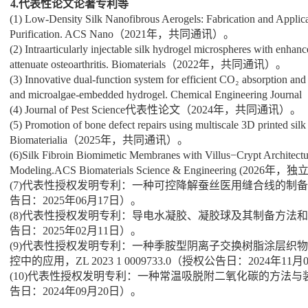
4.
代表性论文论著专利等
(1) Low-Density Silk Nanofibrous Aerogels: Fabrication and Applicat
Purification. ACS Nano
（
2021
年，共同通讯）。
(2) Intraarticularly injectable silk hydrogel microspheres with enhanc
attenuate osteoarthritis. Biomaterials
（
2022
年，共同通讯）。
(3) Innovative dual-function system for efficient CO
₂
absorption and 
and microalgae-embedded hydrogel. Chemical Engineering Journal
(4) Journal of Pest Science
代表性论文（
2024
年，共同通讯）。
(5) Promotion of bone defect repairs using multiscale 3D printed silk
Biomaterialia
（
2025
年，共同通讯）。
(6)
Silk Fibroin Biomimetic Membranes with Villus
−
Crypt Architectu
Modeling
.ACS Biomaterials Science & Engineering (2026
年，独
(7)
代表性授权发明专利：一种可控降解蚕丝医用缝合线的制备
告日：
2025
年
06
月
17
日）。
(8)
代表性授权发明专利：导电水凝胶、凝胶球及其制备方法和
告日：
2025
年
02
月
11
日）。
(9)
代表性授权发明专利：一种季胺型阴离子交换树脂涂层织物
控中的应用，
ZL 2023 1 0009733.0
（授权公告日：
2024
年
11
月
(10)
代表性授权发明专利：一种常温吸脱附二氧化碳的方法与
告日：
2024
年
09
月
20
日）。