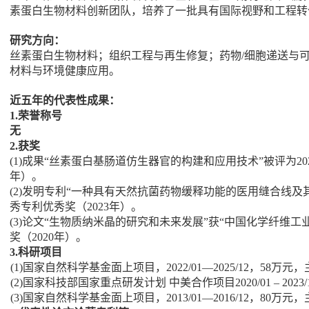
素蛋白生物材料创新团队，培养了一批具有国际视野和工程转
研究方向：
丝素蛋白生物材料；组织工程与再生修复；药物
/
细胞递送与
材料与环境健康应用。
近五年的代表性成果：
1.
荣誉称号
无
2.
获奖
(1)
成果“丝素蛋白基肠道仿生器官的构建和应用技术”被评为
20
年）。
(2)
发明专利“一种具有天然抗菌药物缓释功能的医用缝合线及
秀专利优秀奖（
2023
年）。
(3)
论文“生物质纳米晶的研究和未来发展”获“中国化学纤维工
奖（
2020
年）。
3.
科研项目
(1)
国家自然科学基金面上项目，
2022/01—2025/12
，
58
万元，
(2)
国家科技部国家重点研发计划 中美合作项目
2020/01 – 2023/
(3)
国家自然科学基金面上项目，
2013/01—2016/12
，
80
万元，