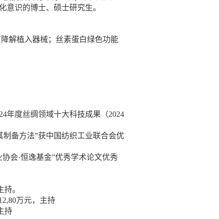
化意识的博士、硕士研究生。
可降解植入器械；丝素蛋白绿色功能
24
年度丝绸领域十大科技成果（
2024
其制备方法”获中国纺织工业联合会优
业协会
·
恒逸基金”优秀学术论文优秀
主持。
12,80
万元，主持
主持