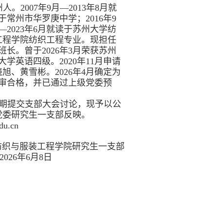
州人。
2007
年
9
月—
2013
年
8
月就
于
常州
市华罗庚中学；
2016
年
9
—
2023
年
6
月就读于
苏州大学纺
工程
学院
纺织工程
专业。现担任
班长。曾于
2026
年
3
月荣获苏州
大学英语四级。
2020
年
11
月申请
晓旭
、
黄雪彬
。
2026
年
4
月确定为
审合格，并已通过上级党委预
期提交支部大会讨论，现予以公
党委研究生一支部反映。
du.cn
纺织与服装工程学院研究生一支部
26
年
6
月
8
日