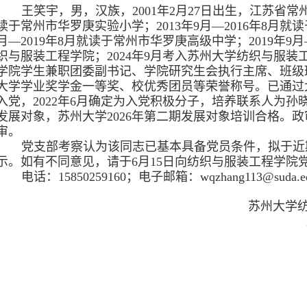
王笑宇，男，汉族，
2001
年
2
月
27
日出生，江苏省常
读于
常州市
华罗庚实验
小学；
2013
年
9
月—
2016
年
8
月就读
月—
2019
年
8
月就读于
常州
市
华罗庚
高级中学；
2019
年
9
月
织与服装工程学院
；
2024
年
9
月考入苏州大学
纺织与服装
学院学生兼职团委副书记、学院研究生会执行主席、班级
大学学业奖学金一等奖、校优秀团员等荣誉称号。已通过
入党，
2022
年
6
月确定为入党积极分子，培养联系人为
孙
发展对象，苏州大学
2026
年
第二期发展对象培训合格。政
审。
党支部考察认为该同志已基本具备党员条件，拟于近
示。如有不同意见，请于
6
月
15
日向纺织与服装工程学院
电话：
15850259160
；电子邮箱：
wqzhang113@suda.e
苏州大学
20