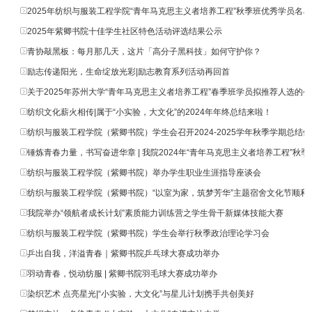
2025年纺织与服装工程学院“青年马克思主义者培养工程”秋季班优秀学员名
2025年紫卿书院十佳学生社区特色活动评选结果公示
青协敲黑板：每月那几天，这片「高分子黑科技」如何守护你？
励志传递阳光，生命绽放光彩|励志教育系列活动再回首
关于2025年苏州大学“青年马克思主义者培养工程”春季班学员拟推荐人选的公
纺织文化薪火相传|属于“小实验，大文化”的2024年年终总结来啦！
纺织与服装工程学院（紫卿书院）学生会召开2024-2025学年秋季学期总结例会
锤炼青春力量，书写奋进华章 | 我院2024年“青年马克思主义者培养工程”秋季班
纺织与服装工程学院（紫卿书院）举办学生职业生涯指导座谈会
纺织与服装工程学院（紫卿书院）“以室为家，筑梦芳华”主题宿舍文化节顺利
我院举办“领航者成长计划”素质能力训练营之学生骨干新媒体技能大赛
纺织与服装工程学院（紫卿书院）学生会举行秋季政治理论学习会
乒出自我，洋溢青春｜紫卿书院乒乓球大赛成功举办
羽动青春，悦动纺服 | 紫卿书院羽毛球大赛成功举办
染织艺术 点亮星光|“小实验，大文化”与星儿计划携手共创美好