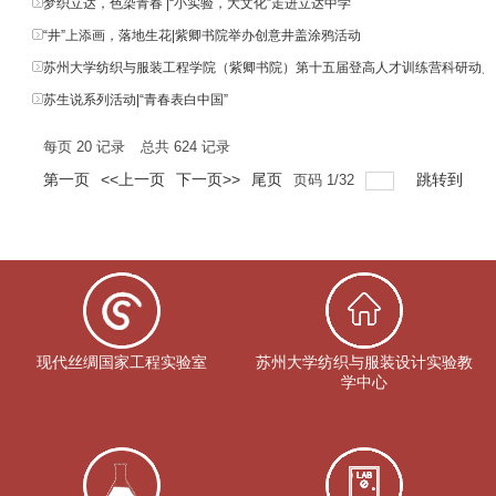
梦织立达，色染青春 |“小实验，大文化”走进立达中学
“井”上添画，落地生花|紫卿书院举办创意井盖涂鸦活动
苏州大学纺织与服装工程学院（紫卿书院）第十五届登高人才训练营科研动员
苏生说系列活动|“青春表白中国”
每页
20
记录
总共
624
记录
第一页
<<上一页
下一页>>
尾页
跳转到
页码
1
/
32
现代丝绸国家工程实验室
苏州大学纺织与服装设计实验教
学中心