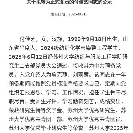
关于拟转为正式党员的付佳艺同志的公示
发布日期：2026-06-15
付佳艺，女，汉族，
1999
年
9
月
18
日出生，山
东省平度人，
2024
级纺织化学与染整工程学生，
2025
年
6
月
12
日经苏州大学纺织与服装工程学院研
究生二支部党员大会通过，接收其为中共预备党
员，入党介绍人为詹克静、刘雨茜。该同志
在一年
预备期间能按照党员标准严格要求自己，定期向党
组织汇报思想、学习、工作情况，担任学生骨干尽
职尽责，受师生好评，学习勤奋刻苦，成绩突出，
荣获
研究生特等奖学金、苏州大学优秀研究生、苏
州大学优秀共青团干部、苏州大学优秀共青团员、
苏州大学优秀毕业研究生等荣誉。苏州大学
2025
年