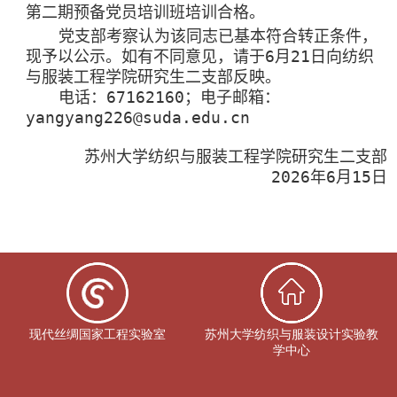
第二期预备党员培训班培训合格。
党支部考察认为该同志已基本符合转正条件，
现予以公示。如有不同意见，请于
6
月
21
日向纺织
与服装工程学院
研究生二
支部反映。
电话：
67162160
；电子邮箱：
yangyang226@suda.edu.cn
苏州大学纺织与服装工程学院
研究生二
支部
20
2
6
年
6
月
15
日
现代丝绸国家工程实验室
苏州大学纺织与服装设计实验教
学中心