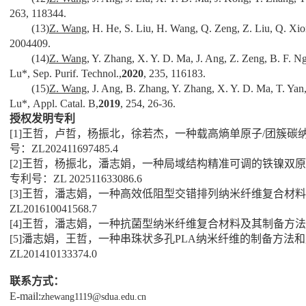
263, 118344.
(13)
Z. Wang
, H. He, S. Liu, H. Wang, Q. Zeng, Z. Liu, Q. Xio
2004409.
(14)
Z. Wang
, Y. Zhang, X. Y. D. Ma, J. Ang, Z. Zeng, B. F. N
Lu*, Sep. Purif. Technol.,
2020
, 235, 116183.
(15)
Z. Wang
, J. Ang, B. Zhang, Y. Zhang, X. Y. D. Ma, T. Yan
Lu*, Appl. Catal. B,
2019
, 254, 26-36.
授权发明专利
[1]
王哲，卢哲，杨振北，徐若杰，一种载高熵单原子
/
团簇碳
号：
ZL202411697485.4
[2]
王哲，杨振北，潘志娟，一种局域结构精准可调的铁镍双原
专利号：
ZL 202511633086.6
[3]
王哲，潘志娟，一种高效低阻型交错排列纳米纤维复合材料
ZL201610041568.7
[4]
王哲，潘志娟，一种抗菌型纳米纤维复合材料及其制备方法
[5]
潘志娟，王哲，一种串珠状多孔
PLA
纳米纤维的制备方法和
ZL201410133374.0
联系方式：
E-
mail:
zhewang1119@sdua.edu.cn