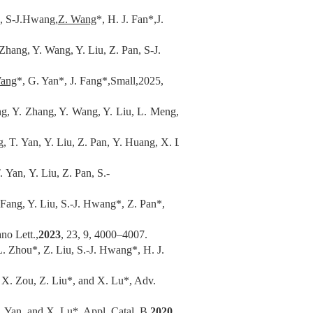
n, S-J.Hwang,
Z. Wang
*
, H. J. Fan*,
J.
 Zhang, Y. Wang, Y. Liu, Z. Pan, S-J.
Wang
*
, G. Yan*, J. Fang*,
Small
,
2025
,
ng, Y. Zhang, Y. Wang, Y. Liu, L. Meng,
, T. Yan, Y. Liu, Z. Pan, Y. Huang, X. Lu*,
 Yan, Y. Liu, Z. Pan, S.-
. Fang, Y. Liu, S.-J. Hwang*, Z. Pan*,
no Lett.,
2023
, 23, 9, 4000–4007.
L. Zhou*, Z. Liu, S.-J. Hwang*, H. J.
, X. Zou, Z. Liu*, and X. Lu*, Adv.
T. Yan, and X. Lu*, Appl. Catal. B,
2020
,