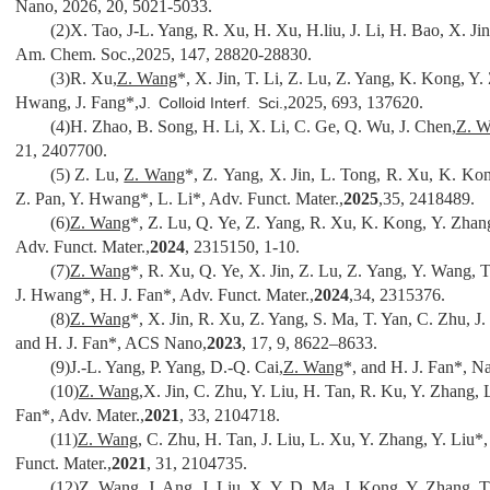
Nano, 2026, 20, 5021-5033.
(
2
)
X. Tao, J-L. Yang, R. Xu, H. Xu, H.liu, J. Li, H. Bao, X. Ji
Am. Chem. Soc.
,
2025
, 147, 28820-28830.
(3)
R. Xu,
Z. Wang
*
, X. Jin, T. Li, Z. Lu, Z. Yang, K. Kong, Y.
Hwang, J. Fang*,
,
2025
, 693, 137620.
J. Colloid Interf. Sci.
(4)
H. Zhao, B. Song, H. Li, X. Li, C. Ge, Q. Wu, J. Chen,
Z. 
21, 2407700.
(5) Z. Lu,
Z. Wang
*
, Z. Yang, X. Jin, L. Tong, R. Xu, K. Ko
Z. Pan, Y. Hwang
*
, L. Li
*
, Adv. Funct. Mater.,
2025
,35, 2418489.
(6)
Z. Wang
*
, Z. Lu, Q. Ye, Z. Yang, R. Xu, K. Kong, Y. Zhang
Adv. Funct. Mater.,
2024
, 2315150, 1-10.
(7)
Z. Wang
*
, R. Xu, Q. Ye, X. Jin, Z. Lu, Z. Yang, Y. Wang, T.
J. Hwang*, H. J. Fan*, Adv. Funct. Mater.,
2024
,34, 2315376.
(8)
Z. Wang
*
, X. Jin, R. Xu, Z. Yang, S. Ma, T. Yan, C. Zhu, J
and H. J. Fan*, ACS Nano,
2023
, 17, 9, 8622–8633.
(9)J.-L. Yang, P. Yang, D.-Q. Cai,
Z. Wang
*
, and H. J. Fan*, Na
(10)
Z. Wang
,X. Jin, C. Zhu, Y. Liu, H. Tan, R. Ku, Y. Zhang, 
Fan*, Adv. Mater.,
2021
, 33, 2104718.
(11)
Z. Wang
, C. Zhu, H. Tan, J. Liu, L. Xu, Y. Zhang, Y. Liu*
Funct. Mater.,
2021
, 31, 2104735.
(12)
Z. Wang
, J. Ang, J. Liu, X. Y. D. Ma, J. Kong, Y. Zhang, 