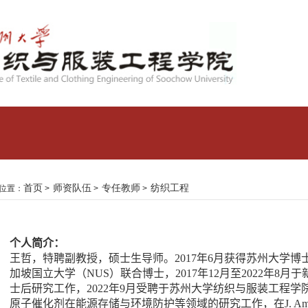
首页
师资队伍
专任教师
纺织工程
位置：
>
>
>
个人简介：
王哲，特聘副教授，
硕士生导师
。
2017
年
6
月获得苏州大学博
加坡国立大学（
NUS
）联合博士，
2017
年
12
月至
2022
年
8
月于
士后研究工作，
2022
年
9
月受聘于苏州大学纺织与服装工程学
原子催化剂在能源存储与环境防护等领域的研究工作，在
J. A