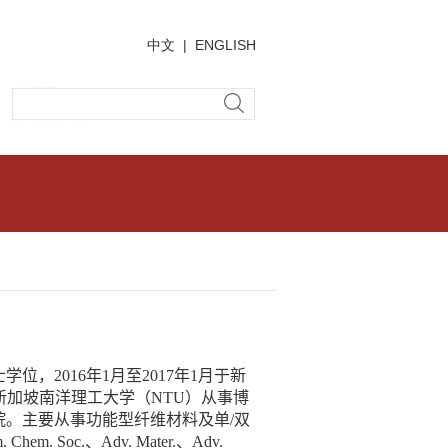
中文
|
ENGLISH
士学位，
2016
年
1
月至
2017
年
1
月于新
新加坡南洋理工大学（
NTU
）从事博
院。主要从事功能型纤维材料及单
/
双
m. Chem. Soc.
、
Adv. Mater.
、
Adv.