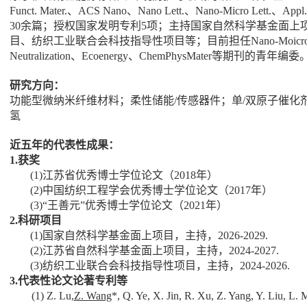
Funct. Mater.
、
ACS Nano
、
Nano Lett.
、
Nano-Micro Lett.
、
Appl.
30
余篇；授权国家发明专利
5
项；主持国家自然科学基金面上
目、纺织工业联合会科技指导性项目等；目前担任
Nano-Moicro
Neutralization
、
Ecoenergy
、
ChemPhysMater
等期刊的青年编委
研究方向：
功能型微纳米纤维材料
；
柔性储能
/
传感器件
；
单
/
双原子催化
氢
近五年的代表性成果：
1
.
获奖
(1)
江苏省优秀博士学位论文（
2018
年）
(2)
中国纺织工程学会优秀博士学位论文（
2017
年）
(3)
“
王善元”优秀博士学位论文（
2021
年）
2
.
科研项目
(1)
国家自然科学基金面上项目，
主持，
2026-2029.
(2)
江苏省自然科学基金面上项目，
主持，
2024-2027.
(3)
纺织工业联合会科技指导性项目，
主持，
2024-2026.
3
.
代表性论文论著专利等
(
1
)
Z. Lu,
Z. Wang
*
, Q. Ye, X. Jin, R. Xu, Z. Yang, Y. Liu, L.