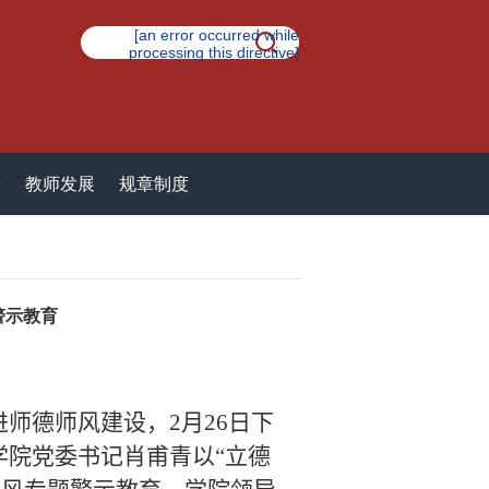
[an error occurred while
processing this directive]
养
教师发展
规章制度
警示教育
进师德师风建设，
2
月
26
日下
学院党委书记肖甫青以“立德