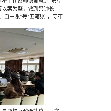
剖析了违反师德师风
6
个典型
要以案为鉴，做到警钟长
自由账”等“五笔账”，守牢